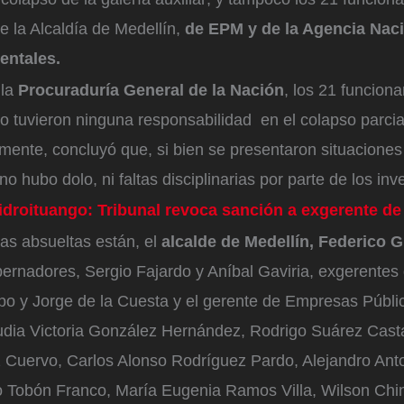
e la Alcaldía de Medellín,
de EPM y de la Agencia Naci
ientales.
 la
Procuraduría General de la Nación
, los 21 funciona
o tuvieron ninguna responsabilidad en el colapso parcia
lmente, concluyó que, si bien se presentaron situaciones 
no hubo dolo, ni faltas disciplinarias por parte de los inv
idroituango: Tribunal revoca sanción a exgerente d
as absueltas están, el
alcalde de Medellín, Federico G
bernadores, Sergio Fajardo y Aníbal Gaviria, exgerent
po y Jorge de la Cuesta y el gerente de Empresas Públi
dia Victoria González Hernández, Rodrigo Suárez Cast
Cuervo, Carlos Alonso Rodríguez Pardo, Alejandro Ant
o Tobón Franco, María Eugenia Ramos Villa, Wilson Chin