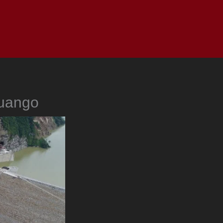
as
Top
Redes
Pauta
Privacy Policy
tuango