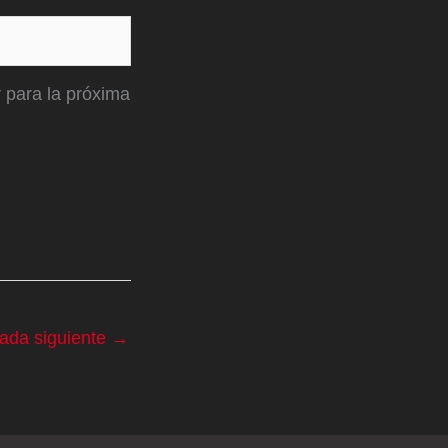
 para la próxima
rada siguiente
→