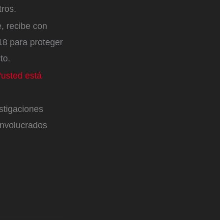
tros.
, recibe con
18 para proteger
cto.
“usted está
stigaciones
involucrados