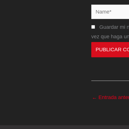
Name*
Guardar mi n
vez que haga un
←
Entrada anter