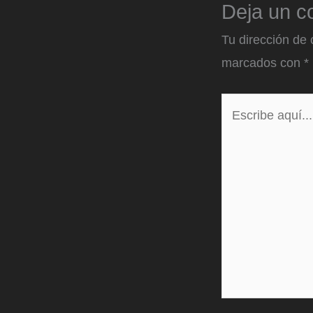
Deja un c
Tu dirección de 
marcados con
*
Escribe
aquí...