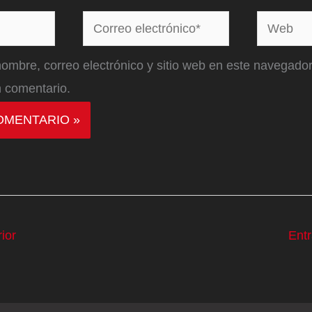
Correo
Web
electrónico*
ombre, correo electrónico y sitio web en este navegador
 comentario.
ior
Ent