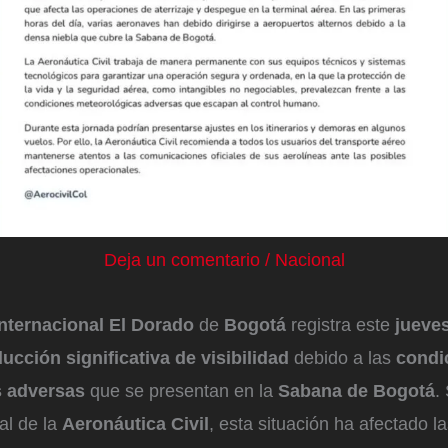
Deja un comentario
/
Nacional
nternacional El Dorado
de
Bogotá
registra este
jueve
ucción significativa de visibilidad
debido a las
condi
s adversas
que se presentan en la
Sabana de Bogotá
.
ial de la
Aeronáutica Civil
, esta situación ha afectado l