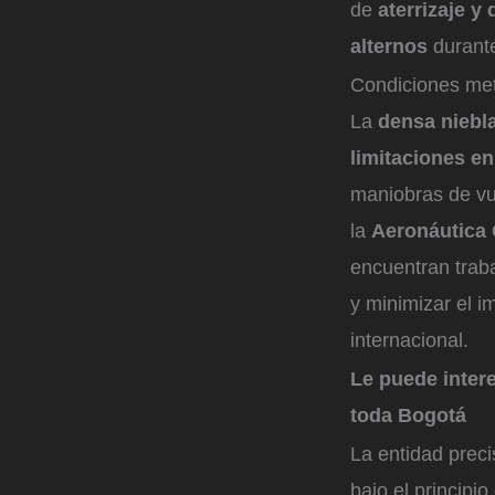
de
aterrizaje y
alternos
durante
Condiciones met
La
densa niebl
limitaciones en 
maniobras de vu
la
Aeronáutica 
encuentran trab
y minimizar el i
internacional.
Le puede inter
toda Bogotá
La entidad prec
bajo el principi