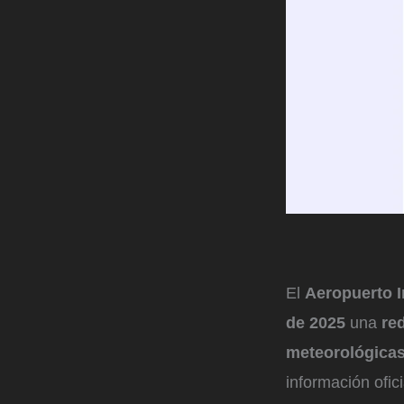
El
Aeropuerto I
de 2025
una
red
meteorológica
información ofic