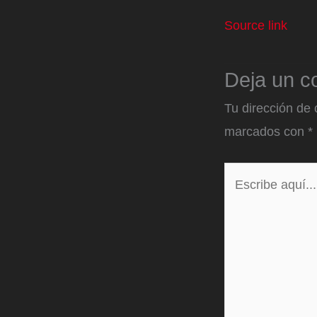
Source link
Deja un c
Tu dirección de 
marcados con
*
Escribe
aquí...