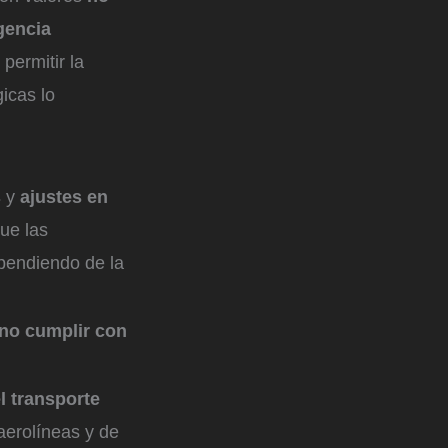
gencia
 permitir la
icas lo
s
y
ajustes en
que las
pendiendo de la
 no cumplir con
l transporte
aerolíneas y de