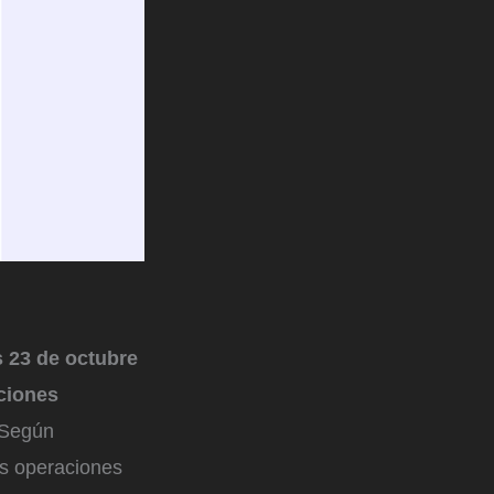
s 23 de octubre
ciones
 Según
as operaciones