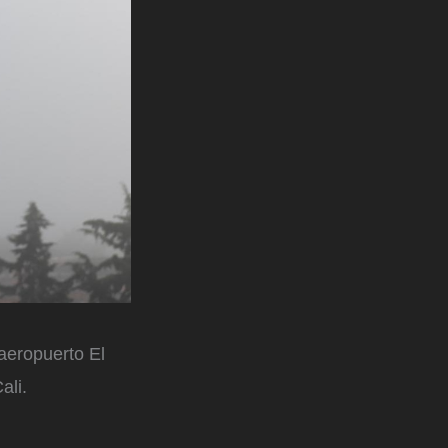
 aeropuerto El
ali.