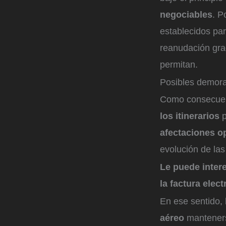
negociables
. P
establecidos para
reanudación grad
permitan.
Posibles demoras
Como consecuenc
los itinerarios
p
afectaciones o
evolución de las
Le puede inter
la factura elect
En ese sentido, 
aéreo
manteners