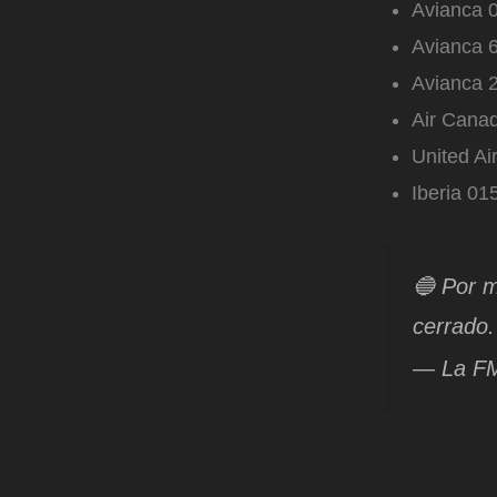
Avianca 0
Avianca 6
Avianca 2
Air Canad
United Ai
Iberia 01
🔵 Por m
cerrado.
— La F