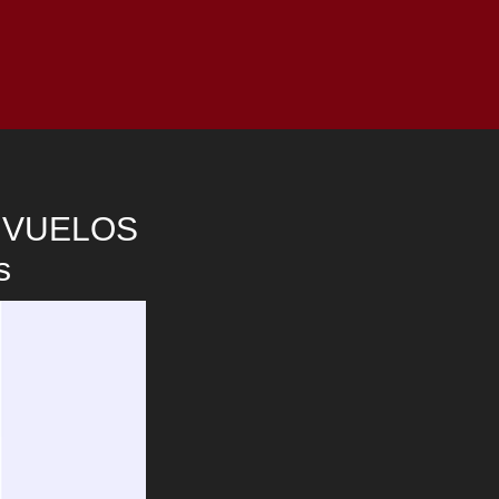
as
Top
Redes
Pauta
Privacy Policy
 VUELOS
s