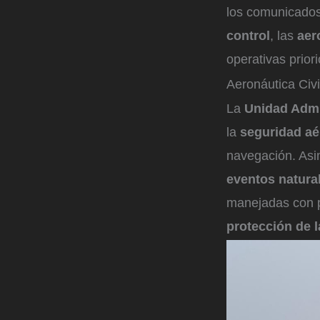
los comunicados 
control
, las
aer
operativas prior
Aeronáutica Civ
La
Unidad Admin
la
seguridad aé
navegación. Asi
eventos natura
manejadas con p
protección de l