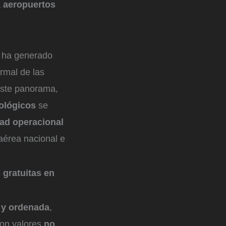
a
aeropuertos
á ha generado
ormal de las
este panorama,
ológicos
se
ad operacional
 aérea nacional e
gratuitas en
 y ordenada
,
on valores
no