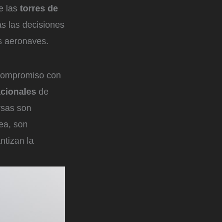
e las
torres de
s las decisiones
as aeronaves.
compromiso con
acionales
de
rsas son
ea, son
ntizan la