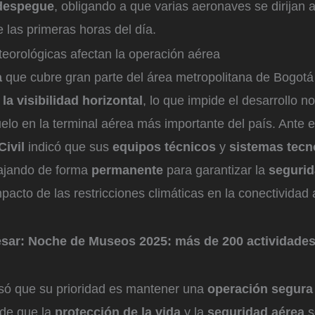
 despegue
, obligando a que varias aeronaves se dirijan 
 las primeras horas del día.
eorológicas afectan la operación aérea
a
que cubre gran parte del área metropolitana de Bogot
la visibilidad horizontal
, lo que impide el desarrollo n
elo en la terminal aérea más importante del país. Ante 
Civil
indicó que sus
equipos técnicos
y
sistemas tecn
ajando de forma
permanente
para garantizar la
segurid
mpacto de las restricciones climáticas en la conectividad
esar:
Noche de Museos 2025: más de 200 actividades 
isó que su prioridad es mantener una
operación segura
o de que la
protección de la vida
y la
seguridad aérea
s