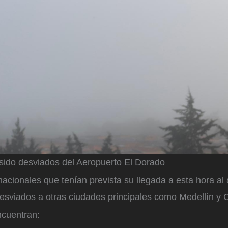
sido desviados del Aeropuerto El Dorado
nacionales que tenían prevista su llegada a esta hora al
esviados a otras ciudades principales como Medellín y C
ncuentran: