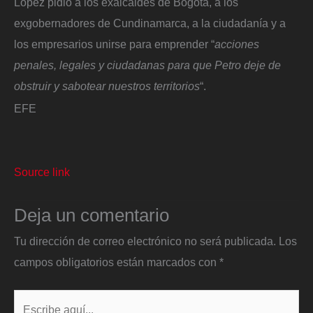
López pidió a los exalcaldes de Bogotá, a los
exgobernadores de Cundinamarca, a la ciudadanía y a
los empresarios unirse para emprender “
acciones
penales, legales y ciudadanas para que Petro deje de
obstruir y sabotear nuestros territorios
“.
EFE
Source link
Deja un comentario
Tu dirección de correo electrónico no será publicada.
Los
campos obligatorios están marcados con
*
Escribe