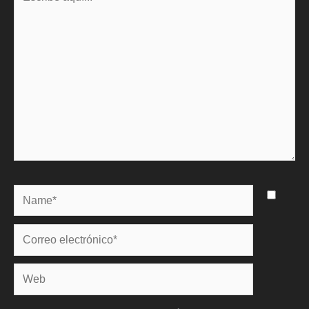
aquí...
Name*
Correo
electrónico*
Web