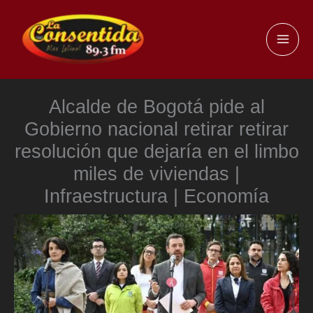
Ir
al
MAI
contenido
ME
Alcalde de Bogotá pide al
Gobierno nacional retirar retirar
resolución que dejaría en el limbo
miles de viviendas |
Infraestructura | Economía