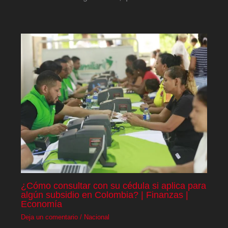
¿Cómo consultar con su cédula si aplica para
algún subsidio en Colombia? | Finanzas |
Economía
Deja un comentario
/
Nacional