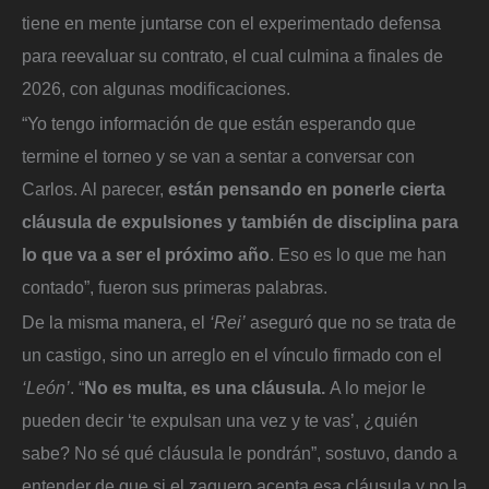
tiene en mente juntarse con el experimentado defensa
para reevaluar su contrato, el cual culmina a finales de
2026, con algunas modificaciones.
“Yo tengo información de que están esperando que
termine el torneo y se van a sentar a conversar con
Carlos. Al parecer,
están pensando en ponerle cierta
cláusula de expulsiones y también de disciplina para
lo que va a ser el próximo año
. Eso es lo que me han
contado”, fueron sus primeras palabras.
De la misma manera, el
‘Rei’
aseguró que no se trata de
un castigo, sino un arreglo en el vínculo firmado con el
‘León’
. “
No es multa, es una cláusula.
A lo mejor le
pueden decir ‘te expulsan una vez y te vas’, ¿quién
sabe? No sé qué cláusula le pondrán”, sostuvo, dando a
entender de que si el zaguero acepta esa cláusula y no la