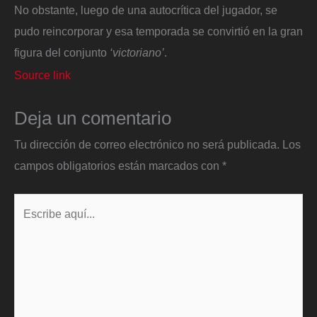
No obstante, luego de una autocrítica del jugador, se
pudo reincorporar y esa temporada se convirtió en la gran
figura del conjunto
‘victoriano’
.
Source link
Deja un comentario
Tu dirección de correo electrónico no será publicada.
Los
campos obligatorios están marcados con
*
Escribe
aquí...