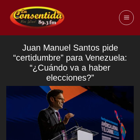
Ir
al
MAI
contenido
ME
Juan Manuel Santos pide
“certidumbre” para Venezuela:
“¿Cuándo va a haber
elecciones?”