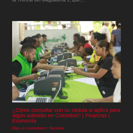
¿Cómo consultar con su cédula si aplica para
algún subsidio en Colombia? | Finanzas |
Economía
Deja un comentario
/
Nacional