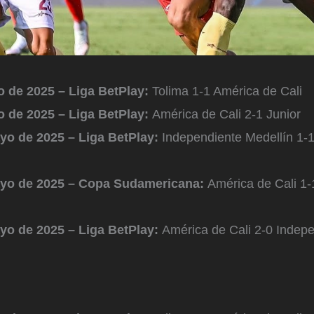
io de 2025 – Liga BetPlay:
Tolima 1-1 América de Cali
io de 2025 – Liga BetPlay:
América de Cali 2-1 Junior
yo de 2025 – Liga BetPlay:
Independiente Medellín 1-
yo de 2025 – Copa Sudamericana:
América de Cali 1-
yo de 2025 – Liga BetPlay:
América de Cali 2-0 Indep