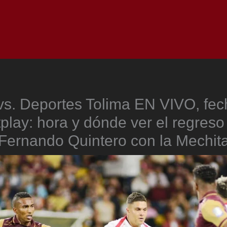
Inicio
Notici
s. Deportes Tolima EN VIVO, fec
play: hora y dónde ver el regres
Fernando Quintero con la Mechit