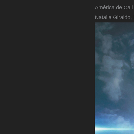
América de Cali 
Natalia Giraldo,