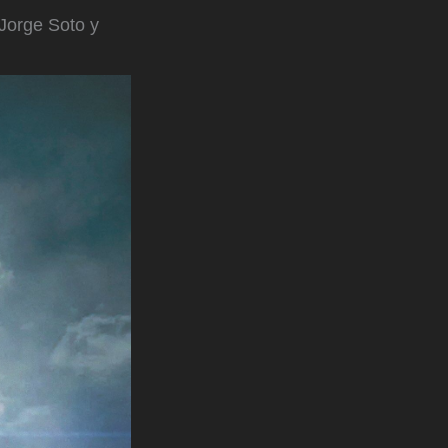
 Jorge Soto y