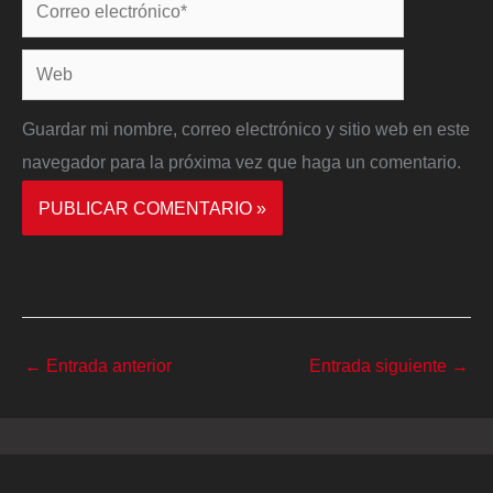
Correo
electrónico*
Web
Guardar mi nombre, correo electrónico y sitio web en este
navegador para la próxima vez que haga un comentario.
←
Entrada anterior
Entrada siguiente
→