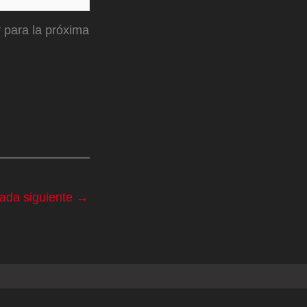
 para la próxima
rada siguiente
→