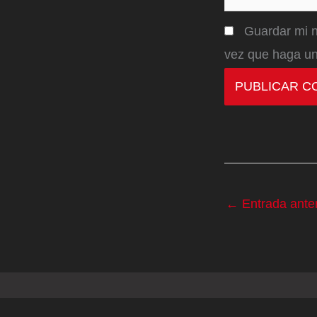
Guardar mi n
vez que haga un
←
Entrada anter