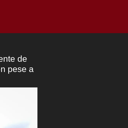
as
Top
Redes
Pauta
Privacy Policy
dente de
ón pese a