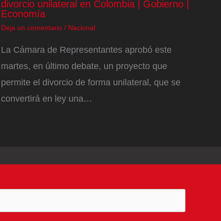
divorcio unilateral en Colombia | Gobierno |
Economía
Deja un comentario
/
Nacional
La Cámara de Representantes aprobó este
martes, en último debate, un proyecto que
permite el divorcio de forma unilateral, que se
convertirá en ley una…