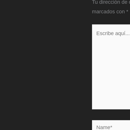
Tu dirección de 
marcados con
*
Escribe
aquí...
Name*