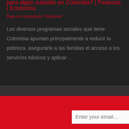
para algún subsidio en Colombia? | Finanzas
| Economía
Deja un comentario
/
Nacional
Los diversos programas sociales que tiene
Colombia apuntan principalmente a reducir la
pobreza, asegurarle a las familias el acceso a los
servicios básicos y aplicar…