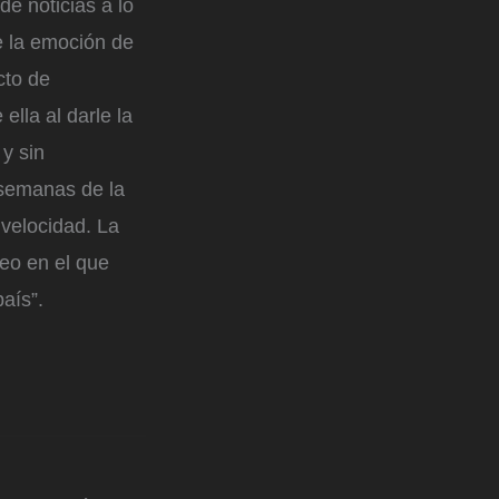
de noticias a lo
re la emoción de
cto de
ella al darle la
 y sin
 semanas de la
 velocidad. La
deo en el que
aís”.