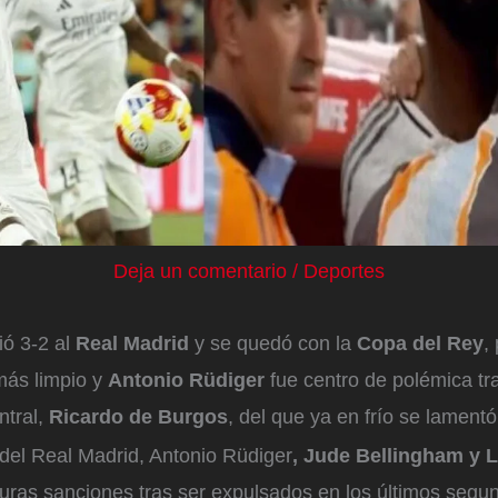
Deja un comentario
/
Deportes
ió 3-2 al
Real Madrid
y se quedó con la
Copa del Rey
,
más limpio y
Antonio Rüdiger
fue centro de polémica tr
ntral,
Ricardo de Burgos
, del que ya en frío se lamentó
 del Real Madrid, Antonio Rüdiger
, Jude Bellingham y 
duras sanciones tras ser expulsados en los últimos segu