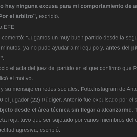
o hay ninguna excusa para mi comportamiento de a
or el árbitro”,
escribió.
o:
EFE
o, comentó: “Jugamos un muy buen partido desde la segu
minutos, ya no pude ayudar a mi equipo y,
antes del pit
”.
ió el acta del juez del partido en el que confirmó que R
icó el motivo.
 y su mensaje en redes sociales.
Foto:
Instagram de Ant
0 el jugador (22) Rüdiger, Antonio fue expulsado por el 
bjeto desde el área técnica sin llegar a alcanzarme.
T
eta roja, tuvo que ser sujetado por varios miembros del 
titud agresiva, escribió.