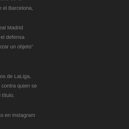
e el Barcelona,
eal Madrid
 el defensa
nzar un objeto”
dos de LaLiga,
, contra quien se
título.
to en Instagram