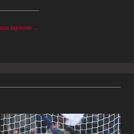
rada siguiente
→