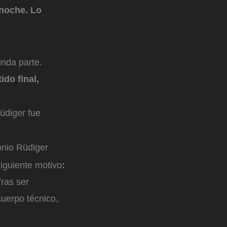
noche. Lo
nda parte.
ido final,
üdiger fue
onio Rüdiger
siguiente motivo
:
ras ser
cuerpo técnico,