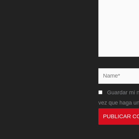
Name*
Guardar mi n
vez que haga un