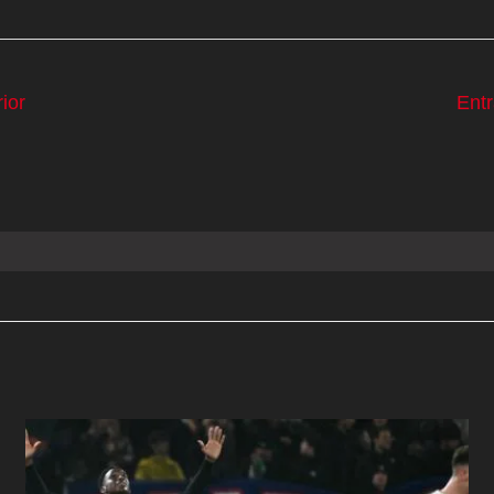
ior
Ent