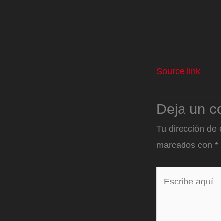
Source link
Deja un c
Tu dirección de 
marcados con
*
Escribe
aquí...