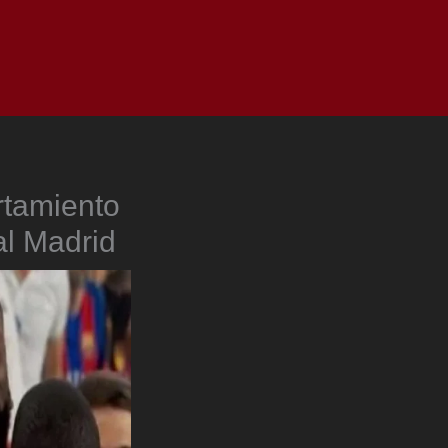
as
Top
Redes
Pauta
Privacy Policy
rtamiento
al Madrid