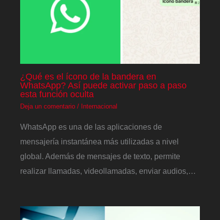
¿Qué es el ícono de la bandera en
WhatsApp? Así puede activar paso a paso
esta función oculta
Deja un comentario
/
Internacional
WhatsApp es una de las aplicaciones de
mensajería instantánea más utilizadas a nivel
global. Además de mensajes de texto, permite
realizar llamadas, videollamadas, enviar audios,…