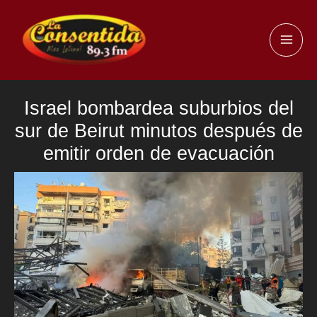
Ir
al
MAI
contenido
ME
Israel bombardea suburbios del
sur de Beirut minutos después de
emitir orden de evacuación