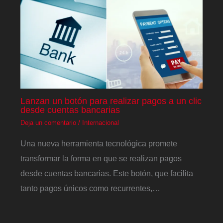
Lanzan un botón para realizar pagos a un clic
desde cuentas bancarias
Deja un comentario
/
Internacional
Una nueva herramienta tecnológica promete
transformar la forma en que se realizan pagos
desde cuentas bancarias. Este botón, que facilita
tanto pagos únicos como recurrentes,…