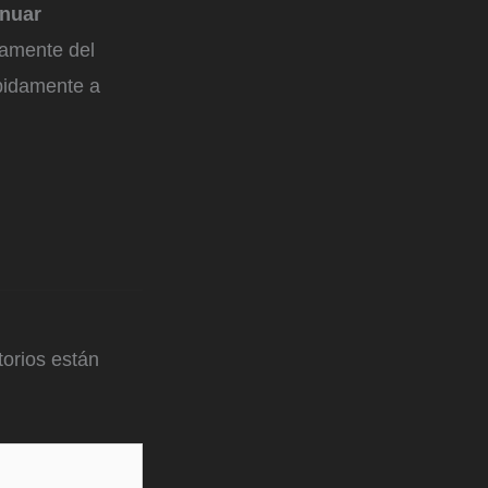
inuar
damente del
ápidamente a
orios están