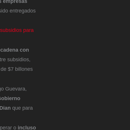
as empresas
sido entregados
subsidios para
n cadena con
re subsidios,
 de $7 billones
ego Guevara,
Gobierno
 Dian
que para
.
perar o
incluso