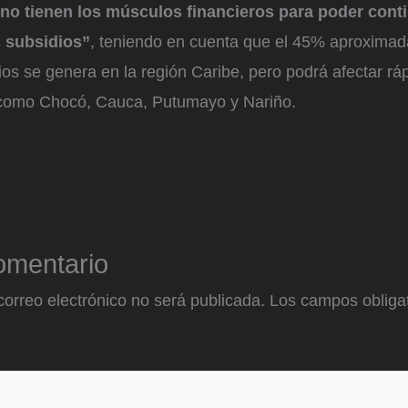
no tienen los músculos financieros para poder cont
s subsidios”
, teniendo en cuenta que el 45% aproxima
dios se genera en la región Caribe, pero podrá afectar r
como Chocó, Cauca, Putumayo y Nariño.
omentario
correo electrónico no será publicada.
Los campos obligat