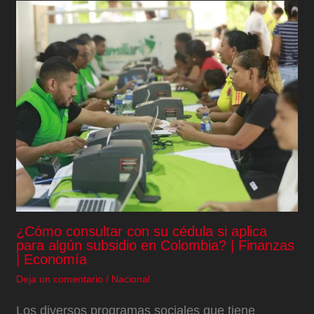
¿Cómo consultar con su cédula si aplica
para algún subsidio en Colombia? | Finanzas
| Economía
Deja un comentario
/
Nacional
Los diversos programas sociales que tiene