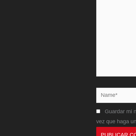
aquí...
Name*
Guardar mi n
vez que haga un