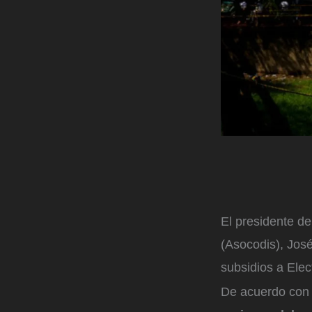
El presidente de
(Asocodis), José
subsidios a Elec
De acuerdo con e