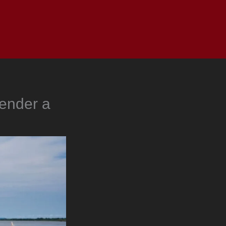
as
Top
Redes
Pauta
Privacy Policy
ender a