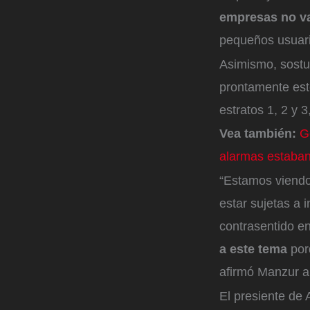
empresas no va
pequeños usuario
Asimismo, sostu
prontamente esto
estratos 1, 2 y 
Vea también:
G
alarmas estaban
“Estamos viendo
estar sujetas a 
contrasentido e
a este tema
porq
afirmó Manzur 
El presiente de 