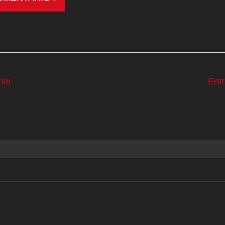
ior
Ent