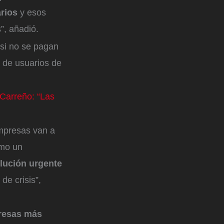
rios
y esos
”, añadió.
 si no se pagan
s de usuarios de
.
Carreño: “Las
empresas van a
omo un
lución urgente
de crisis”,
presas más