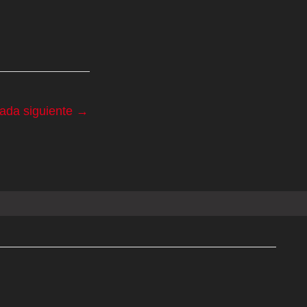
rada siguiente
→