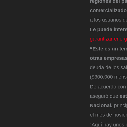
regiones del pa
comercializado
a los usuarios de
Le puede inter
garantizar energ
“Este es un te
otras empresa
deuda de los sal
($300.000 mensu
De acuerdo con 
aseguró que
es
Nacional,
princ
el mes de novie
“Aquí hay unos i