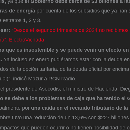
ís,
ya que
el Gobierno debe cerca de $3 billones a l
ras de energía
por cuenta de los subsidios que ya han 
 estratos 1, 2 y 3.
esar:
“Desde el segundo trimestre de 2024 no recibimos 
ía”: ElectroVichada
ma que es insostenible y se puede venir un efecto e
s.
Ya incluso en enero pudiéramos estar con la deuda ent
dos de la opción tarifaria, de la deuda oficial por encima
al)”, indicó Mazur a RCN Radio.
el presidente de Asocodis, el ministro de Hacienda, Di
to se debe a los problemas de caja que ha tenido el 
ipalmente por
una caída en el recaudo tributario de la
mbre tuvo una reducción de un 13,6% con $227 billones
mpactos que pueden ocurrir o no tienen posibilidad de o