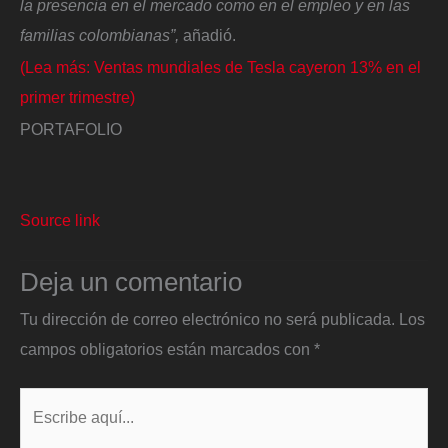
la presencia en el mercado como en el empleo y en las
familias colombianas”,
añadió.
(Lea más: Ventas mundiales de Tesla cayeron 13% en el
primer trimestre)
PORTAFOLIO
Source link
Deja un comentario
Tu dirección de correo electrónico no será publicada.
Los
campos obligatorios están marcados con
*
Escribe
aquí...