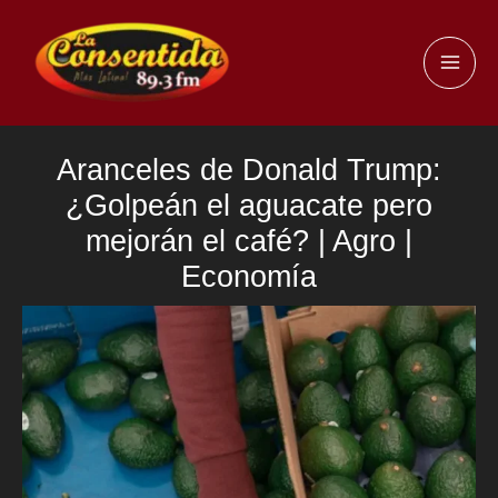
Ir
al
MAI
contenido
ME
Aranceles de Donald Trump:
¿Golpeán el aguacate pero
mejorán el café? | Agro |
Economía