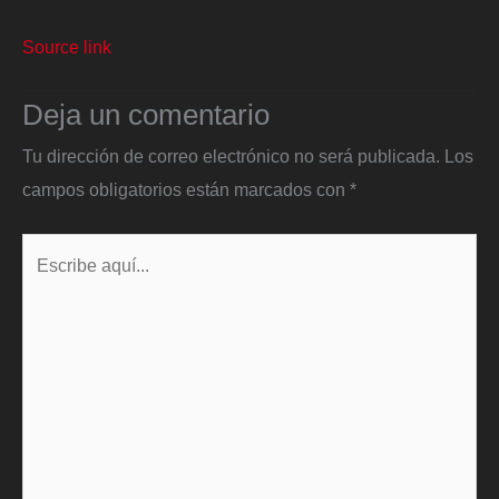
Source link
Deja un comentario
Tu dirección de correo electrónico no será publicada.
Los
campos obligatorios están marcados con
*
Escribe
aquí...