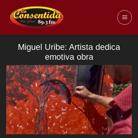
Ir
al
MAI
contenido
ME
Miguel Uribe: Artista dedica
emotiva obra