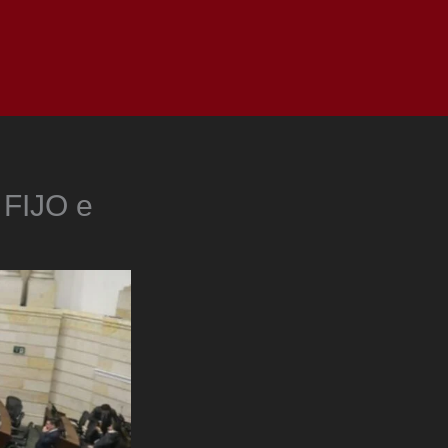
as
Top
Redes
Pauta
Privacy Policy
FIJO e