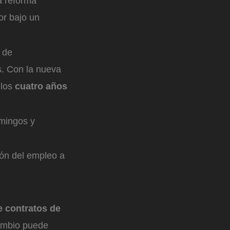
a reforma
or bajo un
 de
os. Con la nueva
 los
cuatro años
omingos y
ión del empleo a
de contratos de
ambio puede