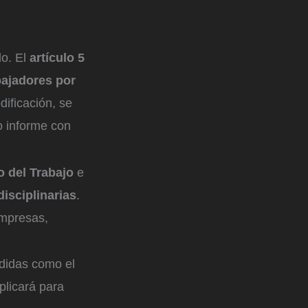
do. El
artículo 5
bajadores por
dificación, se
o informe con
 del Trabajo
e
isciplinarias
.
empresas,
didas como el
aplicará para