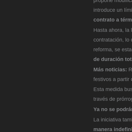
propone modific
introduce un lím
contrato a térmi
Hasta ahora, la 
contratación, lo
reforma, se esta
de duración tot
Más noticias:
R
festivos a partir 
Esta medida busc
través de prórr
Ya no se podrá
La iniciativa ta
manera indefin