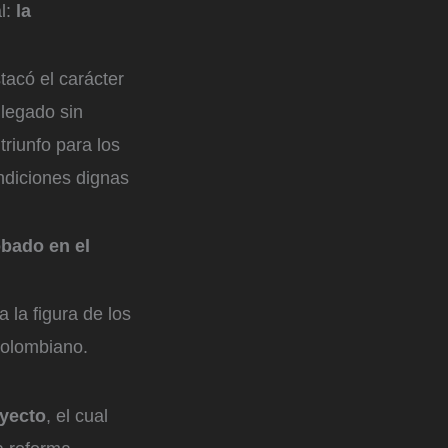
l:
la
tacó el carácter
 legado sin
riunfo para los
ondiciones dignas
obado en el
 la figura de los
colombiano.
oyecto
, el cual