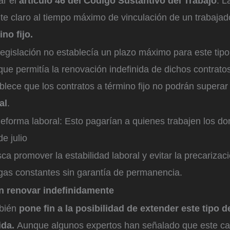
ar el
artículo 46 del Código Sustantivo del Trabajo
. L
ite claro al tiempo máximo de vinculación de un trabajad
no fijo.
legislación no establecía un plazo máximo para este tipo
 que permitía la renovación indefinida de dichos contrat
blece que los contratos a término fijo no podrán superar
al
.
eforma laboral: Esto pagarían a quienes trabajen los d
de julio
a promover la estabilidad laboral y evitar la precarizac
ogas constantes sin garantía de permanencia.
n renovar indefinidamente
mbién
pone fin a la posibilidad de extender este tipo 
ida.
Aunque algunos expertos han señalado que este c