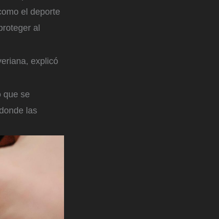
 como el deporte
proteger al
eriana, explicó
o que se
 donde las