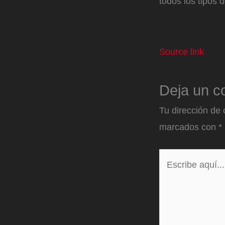
todos los tipos 
Source link
Deja un c
Tu dirección de 
marcados con
*
Escribe
aquí...