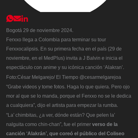
Bogotá 29 de noviembre 2024.
Ferxxo llega a Colombia para terminar su tour
Ferxxocalipsis. En su primera fecha en el país (29 de
noviembre, en el MedPlus) invita a J Balvin e inicia el
espectáculo con anime y su icónica canción ‘Alakran’.
Foto:
César Melgarejo/ El Tiempo @cesarmelgarejoa
“Grabe videos y tome fotos. Haga lo que quiera. Pero ojo
mor al que se lo manda, porque el Ferxxo no se le dedica
a cualquiera”, dijo el artista para empezar la rumba.
“La’ chimbitas, ¿a ver, dónde están? Que pelen la’
nalguita como chin-chan”, fue el primer
verso de la
canción ‘Alakrán’, que coreó el público del Coliseo