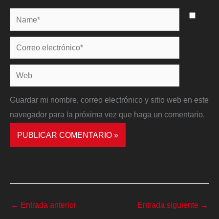
Name*
Correo
electrónico*
Web
Guardar mi nombre, correo electrónico y sitio web en este
navegador para la próxima vez que haga un comentario.
←
Entrada anterior
Entrada siguiente
→