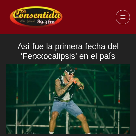
Ir
al
MAI
contenido
ME
Así fue la primera fecha del
‘Ferxxocalipsis’ en el país