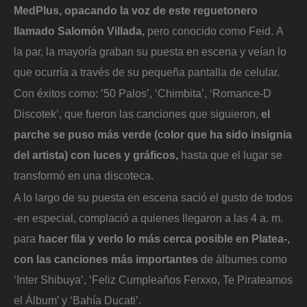
MedPlus, opacando la voz de este reguetonero
llamado Salomón Villada,
pero conocido como Feid. A
la par, la mayoría graban su puesta en escena y veían lo
que ocurría a través de su pequeña pantalla de celular.
Con éxitos como: ’50 Palos’, ‘Chimbita’, ‘Romance-D
Discotek’, que fueron las canciones que siguieron,
el
parche se puso más verde (color que ha sido insignia
del artista) con luces y gráficos,
hasta que el lugar se
transformó en una discoteca.
A lo largo de su puesta en escena sació el gusto de todos
-en especial, complació a quienes llegaron a las 4 a. m.
para
hacer fila y verlo lo más cerca posible en Platea-,
con las canciones más importantes
de álbumes como
‘Inter Shibuya’, ‘Feliz Cumpleaños Ferxxo, Te Pirateamos
el Álbum’ y ‘Bahía Ducati’.