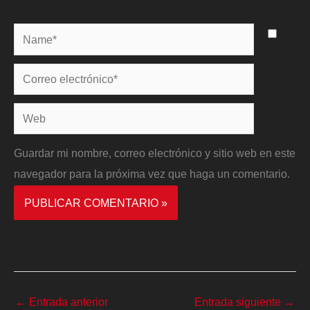
Name*
Correo
electrónico*
Web
Guardar mi nombre, correo electrónico y sitio web en este
navegador para la próxima vez que haga un comentario.
←
Entrada anterior
Entrada siguiente
→