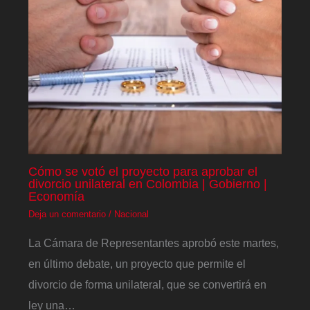
Cómo se votó el proyecto para aprobar el
divorcio unilateral en Colombia | Gobierno |
Economía
Deja un comentario
/
Nacional
La Cámara de Representantes aprobó este martes,
en último debate, un proyecto que permite el
divorcio de forma unilateral, que se convertirá en
ley una…