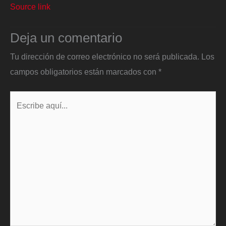
Source link
Deja un comentario
Tu dirección de correo electrónico no será publicada.
Los
campos obligatorios están marcados con
*
Escribe
aquí...