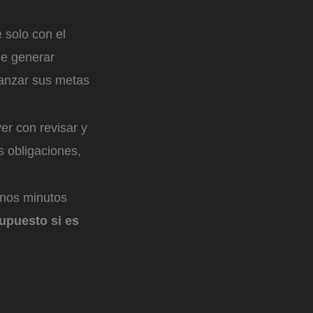
 solo con el
ue generar
lcanzar sus metas
er con revisar y
s obligaciones,
unos minutos
supuesto si es