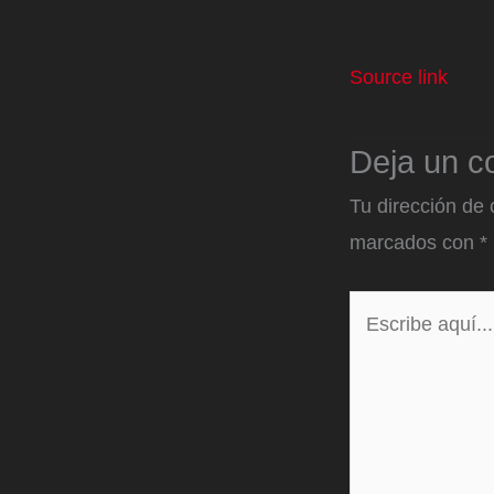
Source link
Deja un c
Tu dirección de 
marcados con
*
Escribe
aquí...