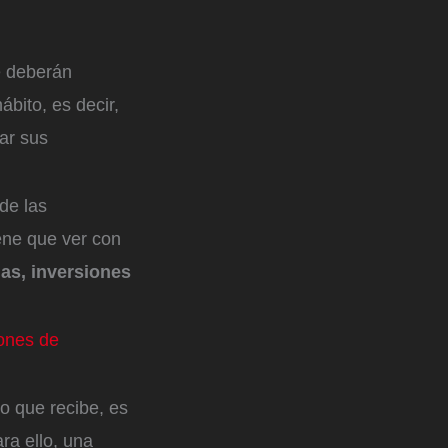
e deberán
ábito, es decir,
ar sus
 de las
iene que ver con
s, inversiones
ones de
o que recibe, es
ara ello, una