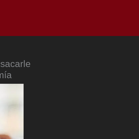
as
Top
Redes
Pauta
Privacy Policy
 sacarle
mía