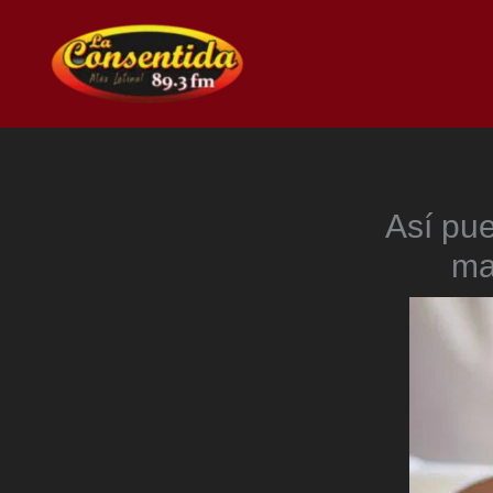
Ir
al
contenido
Así pue
ma