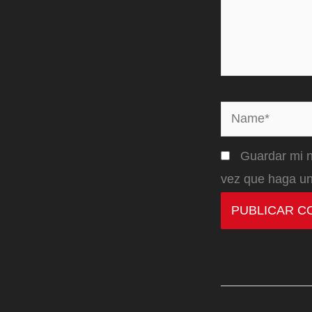
Name*
Guardar mi n
vez que haga un