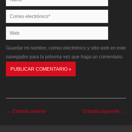
Correo
electrónico*
Web
Guardar mi nombre, correo electrónico y sitio web en este
navegador para la próxima vez que haga un comentario.
←
Entrada anterior
Entrada siguiente
→