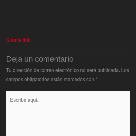
Source link
Deja un comentario
Tu dirección de correo electrónico no será publicada.
Los
campos obligatorios están marcados con
*
Escribe
aquí...