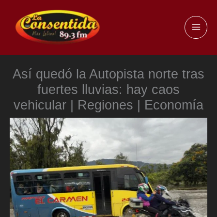
Ir
al
MAI
contenido
ME
Así quedó la Autopista norte tras
fuertes lluvias: hay caos
vehicular | Regiones | Economía