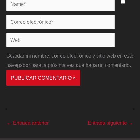
Name*
Correo
electrónico*
Web
Guardar mi nombre, correo electrónico y sitio web en este
navegador para la próxima vez que haga un comentario.
←
Entrada anterior
Entrada siguiente
→