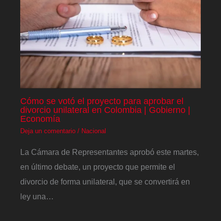
Cómo se votó el proyecto para aprobar el
divorcio unilateral en Colombia | Gobierno |
Economía
Deja un comentario
/
Nacional
La Cámara de Representantes aprobó este martes,
en último debate, un proyecto que permite el
divorcio de forma unilateral, que se convertirá en
ley una…