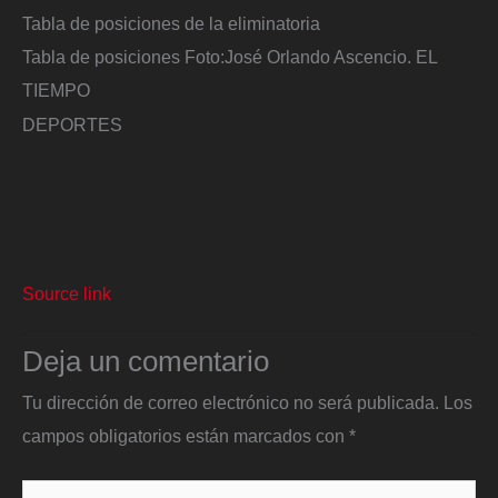
Tabla de posiciones de la eliminatoria
Tabla de posiciones
Foto:
José Orlando Ascencio. EL
TIEMPO
DEPORTES
Source link
Deja un comentario
Tu dirección de correo electrónico no será publicada.
Los
campos obligatorios están marcados con
*
Escribe