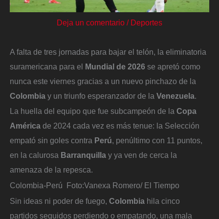
Deja un comentario
/
Deportes
A falta de tres jornadas para bajar el telón, la eliminatoria
suramericana para el
Mundial de 2026
se apretó como
nunca este viernes gracias a un nuevo pinchazo de la
Colombia
y un triunfo esperanzador de la
Venezuela
.
La huella del equipo que fue subcampeón de la
Copa
América
de 2024 cada vez es más tenue: la Selección
empató sin goles contra
Perú
, penúltimo con 11 puntos,
en la calurosa
Barranquilla
y ya ven de cerca la
amenaza de la repesca.
Colombia-Perú
Foto:
Vanexa Romero/ El Tiempo
Sin ideas ni poder de fuego,
Colombia
hila cinco
partidos seguidos perdiendo o empatando, una mala