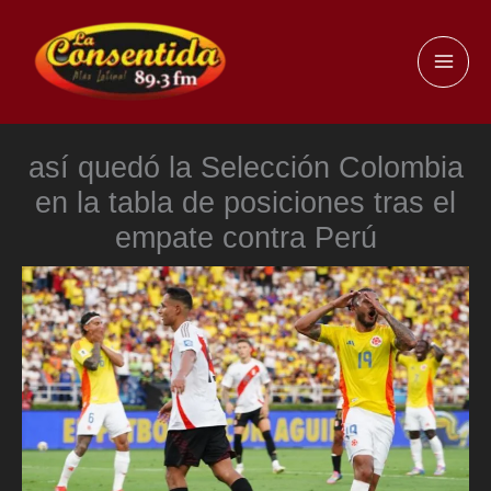
Ir
al
MAI
contenido
ME
así quedó la Selección Colombia
en la tabla de posiciones tras el
empate contra Perú