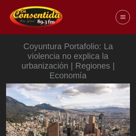
Ir
al
MAI
contenido
ME
Coyuntura Portafolio: La
violencia no explica la
urbanización | Regiones |
Economía