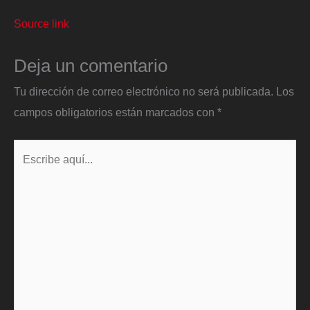
Source link
Deja un comentario
Tu dirección de correo electrónico no será publicada.
Los
campos obligatorios están marcados con
*
Escribe
aquí...