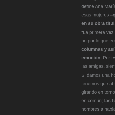
define Ana María
esas mujeres –
en su obra titu
“La primera vez
no por lo que er
columnas y así
emoción.
Por es
las amigas, sie
Si damos una ho
tenemos que abri
girando en torno
en común;
las f
hombres a hablar