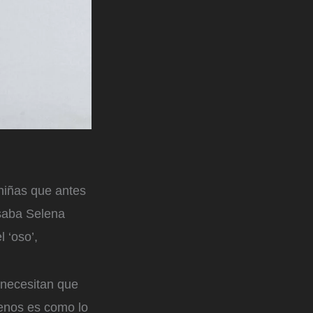
 niñas que antes
usaba Selena
 ‘oso’,
 necesitan que
menos es como lo