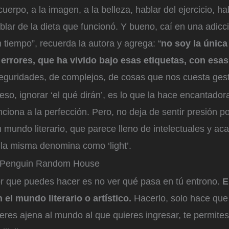
 cuerpo, a la imagen, a la belleza, hablar del ejercicio, ha
blar de la dieta que funcionó. Y bueno, caí en una adicci
n tiempo”, recuerda la autora y agrega: “
no soy la única
rrores, que ha vivido bajo esas etiquetas, con esas
eguridades, de complejos, de cosas que nos cuesta gest
so, ignorar ‘el qué dirán’, es lo que la hace encantador
nciona a la perfección. Pero, no deja de sentir presión po
 mundo literario, que parece lleno de intelectuales y a
lla misma denomina como ‘light’.
Penguin Random House
or que puedes hacer es no ver qué pasa en tú entrono.
E
 el mundo literario o artístico.
Hacerlo, solo hace qu
eres ajena al mundo al que quieres ingresar, te permites