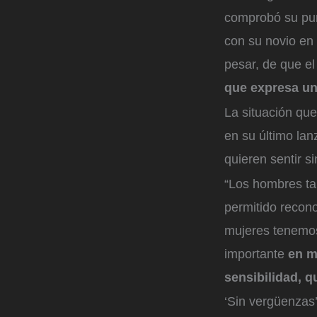
comprobó su pun
con su novio en e
pesar, de que el
que expresa un
La situación que
en su último la
quieren sentir s
“Los hombres ta
permitido recon
mujeres tenemos
importante
en m
sensibilidad, q
‘Sin vergüenzas’