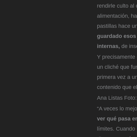
rendirle culto al
alimentación, ha
pastillas hace u
guardado esos e
internas,
de ins
Y precisamente e
un cliché que fu
primera vez a un
contenido que e
Ana Listas
Foto:
“A veces lo mej
ver qué pasa en
límites. Cuando 