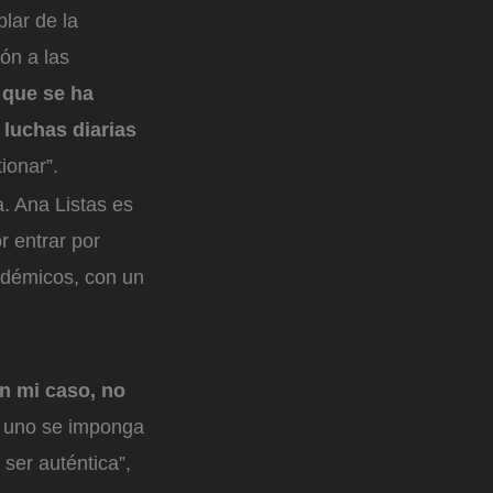
blar de la
ón a las
 que se ha
 luchas diarias
ionar”.
a. Ana Listas es
r entrar por
cadémicos, con un
n mi caso, no
e uno se imponga
 ser auténtica”,