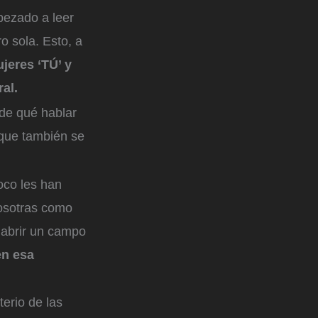
pezado a leer
ro sola. Esto, a
ujeres ‘TÚ’ y
ral.
 de qué hablar
 que también se
oco les han
nosotras como
 abrir un campo
en esa
terio de las