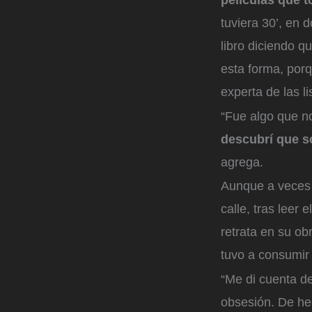
tuviera 30’, en 
libro diciendo q
esta forma, por
experta de las li
“Fue algo que n
descubrí que s
agrega.
Aunque a veces 
calle, tras leer
retrata en su ob
tuvo a consumir 
“Me di cuenta de
obsesión. De he