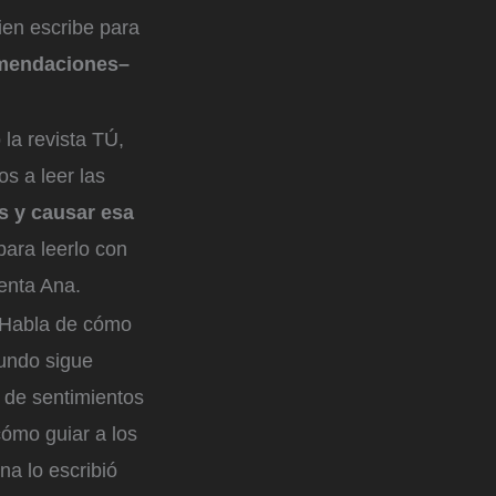
ien escribe para
omendaciones–
la revista TÚ,
s a leer las
s y causar esa
ara leerlo con
uenta Ana.
. Habla de cómo
mundo sigue
s de sentimientos
ómo guiar a los
na lo escribió