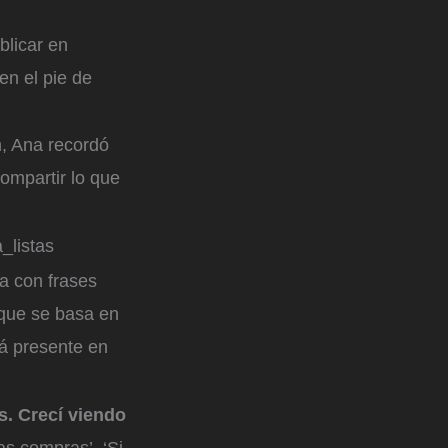
blicar en
n el pie de
n, Ana recordó
ompartir lo que
_listas
a con frases
 que se basa en
tá presente en
s. Crecí viendo
las compras’, ‘Si