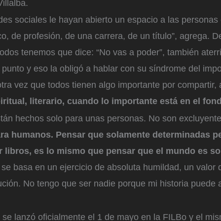
illalba.
es sociales le hayan abierto un espacio a las personas
co, de profesión, de una carrera, de un título”, agrega. 
todos tenemos que dice: “No vas a poder”, también aterr
punto y eso la obligó a hablar con su síndrome del impo
otra vez que todos tienen algo importante por compartir,
itual, literario, cuando lo importante está en el fon
están hechos solo para unas personas. No son excluyent
ra humanos. Pensar que solamente determinadas p
r libros, es lo mismo que pensar que el mundo es so
se basa en un ejercicio de absoluta humildad, un valor 
ución. No tengo que ser nadie porque mi historia puede 
 se lanzó oficialmente el 1 de mayo en la FILBo y el mi