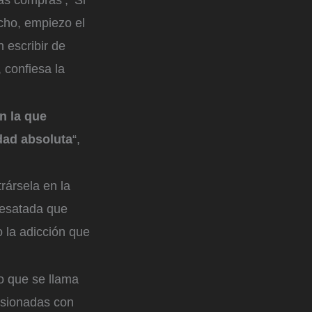
echo, empiezo el
 escribir de
 confiesa la
n la que
dad absoluta
“,
rársela en la
 desatada que
o la adicción que
no que se llama
esionadas con