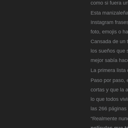
como si fuera un
Esta manizaleña 
Instagram frase
foto, emojis o h
Cansada de un t
los sueños que 
mejor sabía hace
La primera lista
Paso por paso, 
cortas y que la 
lo que todos vi
las 266 páginas
“Realmente nunc
películas que