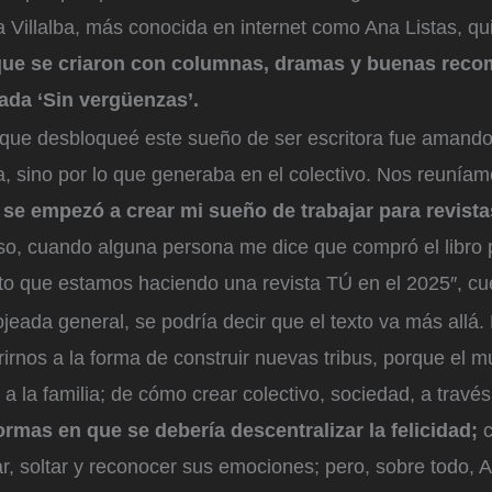
 Villalba, más conocida en internet como Ana Listas, qu
que se criaron con columnas, dramas y buenas rec
lada ‘Sin vergüenzas’.
 que desbloqueé este sueño de ser escritora fue amando 
a, sino por lo que generaba en el colectivo. Nos reuníamo
 se empezó a crear mi sueño de trabajar para revista
o, cuando alguna persona me dice que compró el libro p
nto que estamos haciendo una revista TÚ en el 2025″, c
jeada general, se podría decir que el texto va más allá
rnos a la forma de construir nuevas tribus, porque el 
 a la familia; de cómo crear colectivo, sociedad, a travé
ormas en que se debería descentralizar la felicidad;
c
, soltar y reconocer sus emociones; pero, sobre todo, A