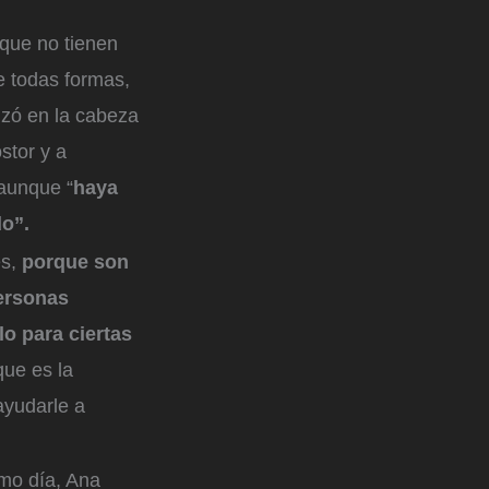
 que no tienen
De todas formas,
izó en la cabeza
stor y a
 aunque “
haya
do”.
es,
porque son
ersonas
lo para ciertas
que es la
ayudarle a
smo día, Ana