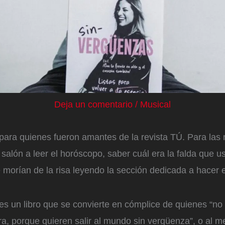
Deja un comentario
/
Musical
 para quienes fueron amantes de la revista TÚ. Para las
 salón a leer el horóscopo, saber cuál era la falda que 
orían de la risa leyendo la sección dedicada a hacer el
.
es un libro que se convierte en cómplice de quienes “no
erra, porque quieren salir al mundo sin vergüenza”, o al 