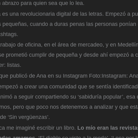
 abrazo para quien sea que lo lea.
es una revolucionaria digital de las letras. Empezó a pu
s pequeñas, cuando a duras penas las personas ponían e
ashtags.
rabajo de oficina, en el área de mercadeo, y en Medellí
se prometió cumplir de pequeña y desde ahí empezó a c
r: listas.
 que publicó de Ana en su Instagram
Foto:
Instagram: Ana
empezó a crear una comunidad que se sentía identificad
animó a seguir compartiendo su ‘sabiduría popular’, esa
vimos, pero que poco nos detenemos a analizar y que es
 de ‘Sin vergüenzas’.
a me imaginé escribir un libro.
Lo mío eran las revista
 todas amamos,
‘El diablo se viste a la moda’, ‘Loca por 