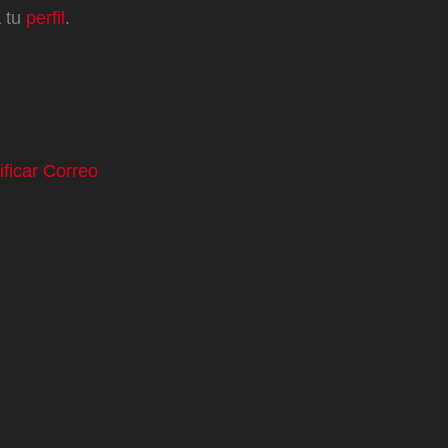
a tu
perfil
.
ificar Correo