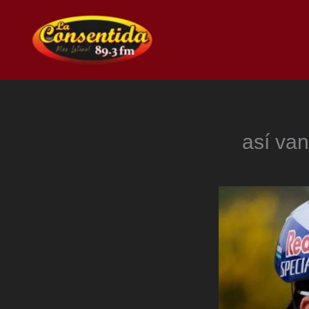
Ir
al
contenido
así van