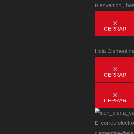
Bienvenido
, ha
CERRAR
Hola
Clementin
CERRAR
CERRAR
El correo electr
clementine@ej