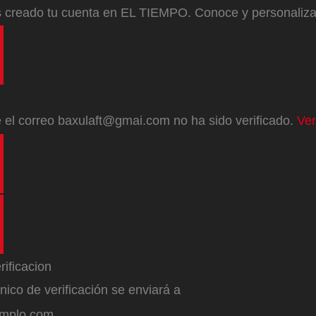
s creado tu cuenta en EL TIEMPO. Conoce y personaliz
e
el correo
baxulaft@gmai.com
no ha sido verificado.
Ver
ónico de verificación se enviará a
emplo.com