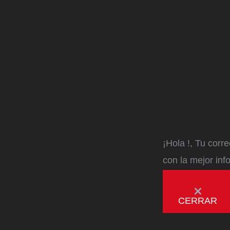
¡Hola
!, Tu corr
con la mejor inf
CERRAR