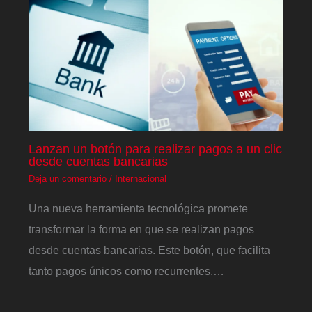
Lanzan un botón para realizar pagos a un clic
desde cuentas bancarias
Deja un comentario
/
Internacional
Una nueva herramienta tecnológica promete
transformar la forma en que se realizan pagos
desde cuentas bancarias. Este botón, que facilita
tanto pagos únicos como recurrentes,…