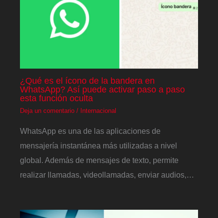
¿Qué es el ícono de la bandera en
WhatsApp? Así puede activar paso a paso
esta función oculta
Deja un comentario
/
Internacional
WhatsApp es una de las aplicaciones de
mensajería instantánea más utilizadas a nivel
global. Además de mensajes de texto, permite
realizar llamadas, videollamadas, enviar audios,…