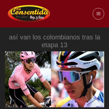
Ir
al
MAI
contenido
ME
así van los colombianos tras la
etapa 13