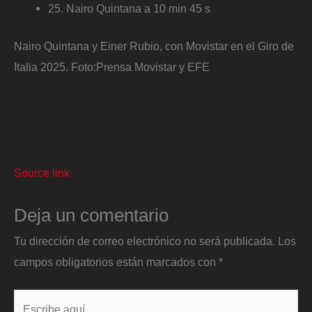
25. Nairo Quintana a 10 min 45 s
Nairo Quintana y Einer Rubio, con Movistar en el Giro de
Italia 2025.
Foto:
Prensa Movistar y EFE
Source link
Deja un comentario
Tu dirección de correo electrónico no será publicada.
Los
campos obligatorios están marcados con
*
Escribe