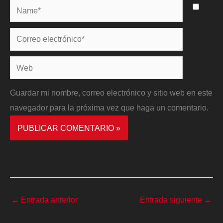
Name*
Correo
electrónico*
Web
Guardar mi nombre, correo electrónico y sitio web en este
navegador para la próxima vez que haga un comentario.
←
Entrada anterior
Entrada siguiente
→