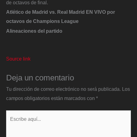
de octavos de final.
Atlético de Madrid vs. Real Madrid EN VIVO por
octavos de Champions League
Alineaciones del partido
Source link
Deja un comentario
Tu dirección de correo electrónico no será publicada.
Los
campos obligatorios están marcados con
*
Escribe
aquí...