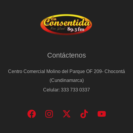
Contáctenos
Centro Comercial Molino del Parque OF 209- Chocontá
(Cundinamarca)
Celular: 333 733 0337