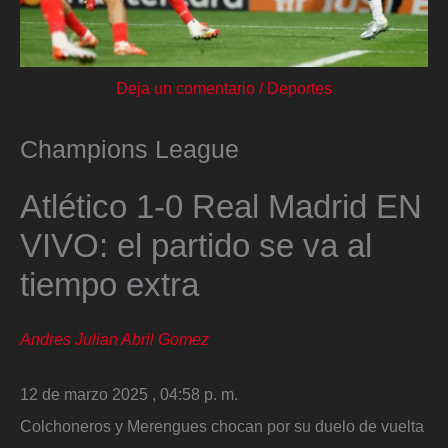
Deja un comentario
/
Deportes
Champions League
Atlético 1-0 Real Madrid EN
VIVO: el partido se va al
tiempo extra
Andres Julian Abril Gomez
12 de marzo 2025 , 04:58 p. m.
Colchoneros y Merengues chocan por su duelo de vuelta