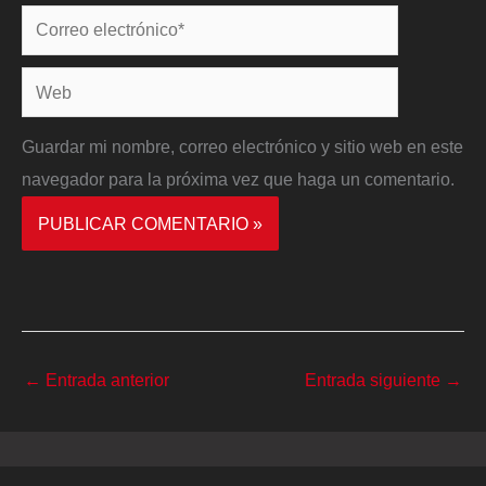
Correo
electrónico*
Web
Guardar mi nombre, correo electrónico y sitio web en este
navegador para la próxima vez que haga un comentario.
←
Entrada anterior
Entrada siguiente
→