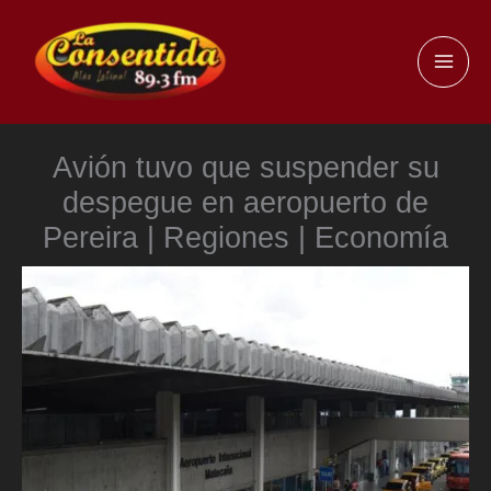
Ir
al
MAI
contenido
ME
Avión tuvo que suspender su
despegue en aeropuerto de
Pereira | Regiones | Economía