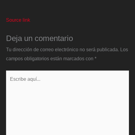
Source link
Deja un comentario
Tu dirección de correo electrónico no será publicada.
Los
campos obligatorios están marcados con
*
Escribe
aquí...