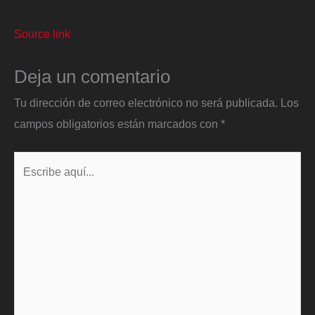
Source link
Deja un comentario
Tu dirección de correo electrónico no será publicada.
Los
campos obligatorios están marcados con
*
Escribe
aquí...