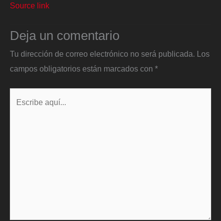
Source link
Deja un comentario
Tu dirección de correo electrónico no será publicada.
Los
campos obligatorios están marcados con
*
Escribe
aquí...