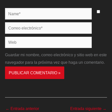
Name*
Correo
electrónico*
Web
Guardar mi nombre, correo electrónico y sitio web en este
navegador para la próxima vez que haga un comentario.
←
Entrada anterior
Entrada siguiente
→