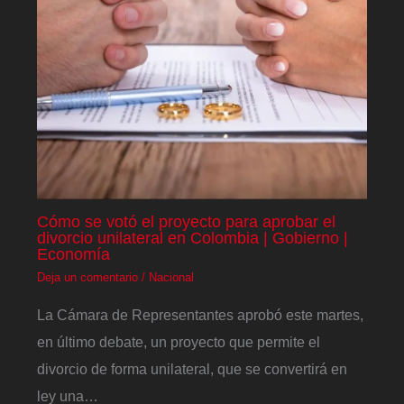
Cómo se votó el proyecto para aprobar el
divorcio unilateral en Colombia | Gobierno |
Economía
Deja un comentario
/
Nacional
La Cámara de Representantes aprobó este martes,
en último debate, un proyecto que permite el
divorcio de forma unilateral, que se convertirá en
ley una…