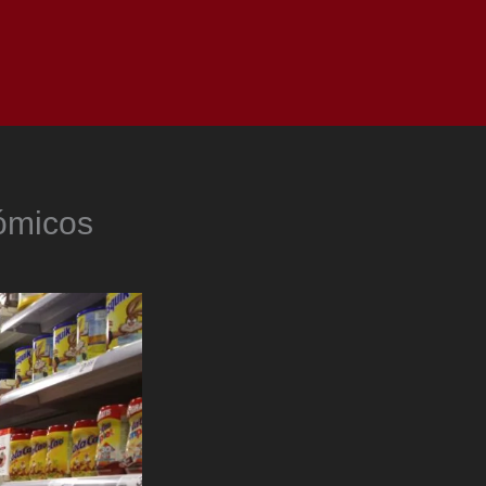
as
Top
Redes
Pauta
Privacy Policy
nómicos