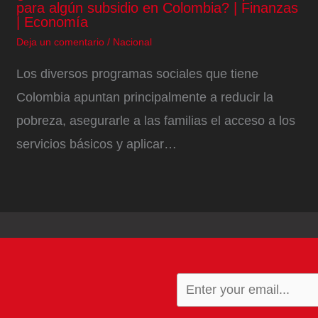
para algún subsidio en Colombia? | Finanzas
| Economía
Deja un comentario
/
Nacional
Los diversos programas sociales que tiene
Colombia apuntan principalmente a reducir la
pobreza, asegurarle a las familias el acceso a los
servicios básicos y aplicar…