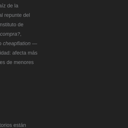
íz de la
l repunte del
nstituto de
a compra?
,
mo
cheapflation
—
idad: afecta más
res de menores
orios están