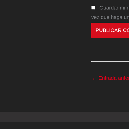
Guardar mi n
vez que haga un
←
Entrada anter