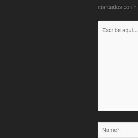
marcados con
*
Escribe
aquí...
Name*