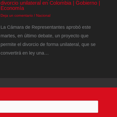
divorcio unilateral en Colombia | Gobierno |
Economía
Deja un comentario
/
Nacional
La Cámara de Representantes aprobó este
martes, en último debate, un proyecto que
permite el divorcio de forma unilateral, que se
convertirá en ley una…