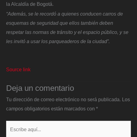
la Alcaldía de Bogotá.
“Además, se le recordó a quienes conducen carros de
esquemas de seguridad que ellos también deben
respetar las normas de tránsito y el espacio público, y se
les invitó a usar los parqueaderos de la ciudad”.
Source link
Deja un comentario
Tu dirección de correo electrónico no será publicada.
Los
campos obligatorios están marcados con
*
Escribe
aquí...