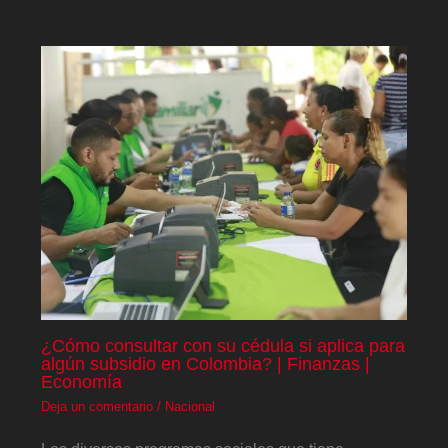
¿Cómo consultar con su cédula si aplica para
algún subsidio en Colombia? | Finanzas |
Economía
Deja un comentario
/
Nacional