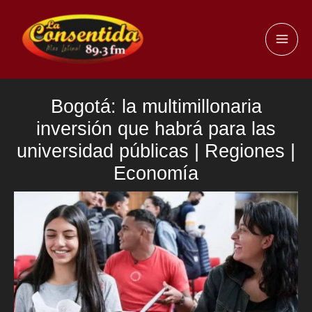
Ir
al
MAI
contenido
ME
Bogotá: la multimillonaria
inversión que habrá para las
universidad públicas | Regiones |
Economía