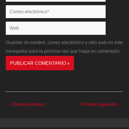
Correo
electrónico*
Web
Guardar mi nombre, correo electrónico y sitio web en este
navegador para la próxima vez que haga un comentario.
←
Entrada anterior
Entrada siguiente
→