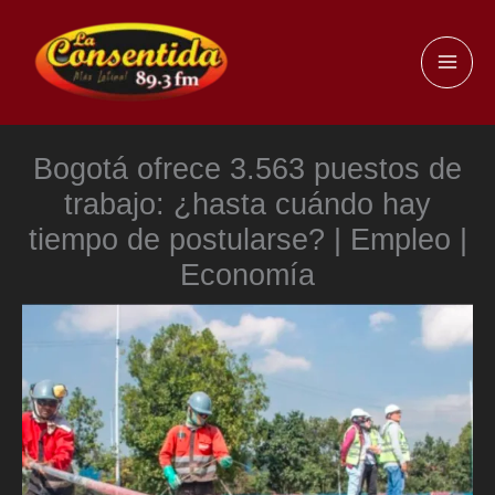
Ir
al
MAI
contenido
ME
Bogotá ofrece 3.563 puestos de
trabajo: ¿hasta cuándo hay
tiempo de postularse? | Empleo |
Economía