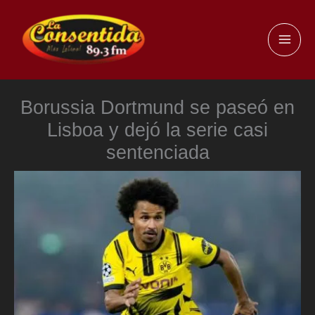
Ir
al
MAI
contenido
ME
Borussia Dortmund se paseó en
Lisboa y dejó la serie casi
sentenciada