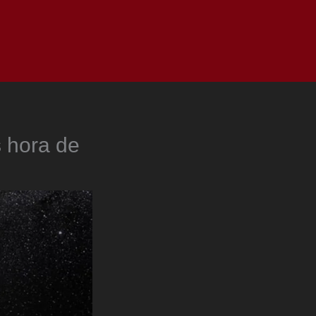
as
Top
Redes
Pauta
Privacy Policy
s hora de