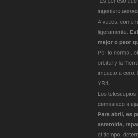
“Es por eso que
ingeniero aeroes
A veces, como h
ligeramente.
Est
mejor o peor qu
Por lo normal, 
orbital y la Tie
impacto a cero.
YR4.
Los telescopios
demasiado alejad
Para abril, es
asteroide, repa
el tiempo, dete