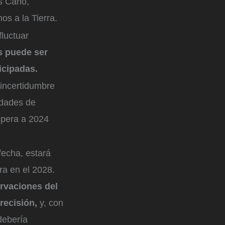
s Cano,
s a la Tierra.
luctuar
s puede ser
icipadas.
 incertidumbre
lidades de
spera a 2024
fecha, estará
ra en el 2028.
ervaciones del
recisión,
y, con
debería