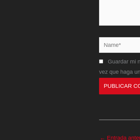
Name*
Guardar mi n
vez que haga un
←
Entrada anter