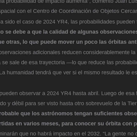
 la probabilidad de impacto aumenta”, comentó Juan Lui
pacial con el Centro de Coordinación de Objetos Cercano
a sido el caso de 2024 YR4, las probabilidades pueden f
o se debe a que la calidad de algunas observacione
e otras, lo que puede mover un poco las órbitas ant
observaciones adicionales reducen considerablemente la
rra se sale de esa trayectoria —lo que reduce las probabi
 La humanidad tendrá que ver si el mismo resultado le e
 pueden observar a 2024 YR4 hasta abril. Luego de esa 
o y débil para ser visto hasta otro sobrevuelo de la Tier
 probable que los astrónomos tengan suficientes obs
rtidas en varios meses, para conocer su órbita con p
rminarán que no habrá impacto en el 2032. “La gente no 