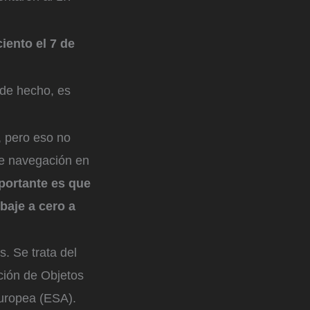
ciento el 7 de
 de hecho, es
, pero eso no
de navegación en
portante es que
baje a cero a
. Se trata del
ción de Objetos
Europea (ESA).