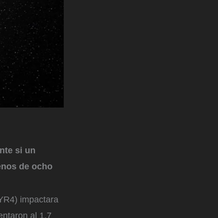
te si un
menos de ocho
 YR4) impactara
entaron al 1.7