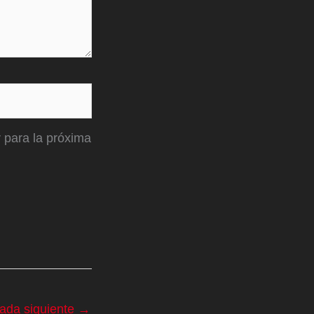
 para la próxima
rada siguiente
→