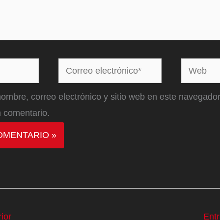
Correo
Web
electrónico*
ombre, correo electrónico y sitio web en este navegador
 comentario.
ior
Ent