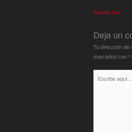
Source link
Deja un c
Tu dirección de 
marcados con
*
Escribe
aquí...