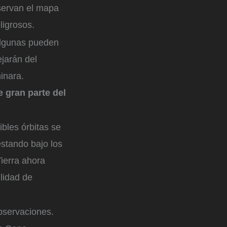
bservan el mapa
igrosos.
 algunas pueden
ejarán del
minara.
e gran parte del
bles órbitas se
estando bajo los
ierra ahora
lidad de
bservaciones.