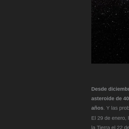
Desde diciembr
asteroide de 4
años
. Y las pro
El 29 de enero,
la Tierra el 22 