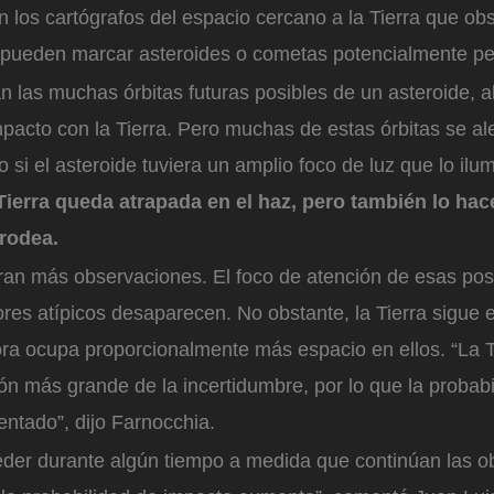
 los cartógrafos del espacio cercano a la Tierra que o
pueden marcar asteroides o cometas potencialmente pel
n las muchas órbitas futuras posibles de un asteroide,
mpacto con la Tierra. Pero muchas de estas órbitas se al
 si el asteroide tuviera un amplio foco de luz que lo ilu
Tierra queda atrapada en el haz, pero también lo hac
 rodea.
ran más observaciones. El foco de atención de esas posi
ores atípicos desaparecen. No obstante, la Tierra sigue 
ora ocupa proporcionalmente más espacio en ellos. “La T
ón más grande de la incertidumbre, por lo que la probabi
ntado”, dijo Farnocchia.
der durante algún tiempo a medida que continúan las o