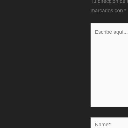
Tu dirección de 
marcados con
*
Escribe
aquí...
Name*