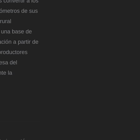
 convertir a los
ilómetros de sus
rural
n una base de
ación a partir de
productores
esa del
te la