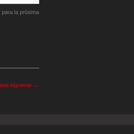
 para la próxima
rada siguiente
→