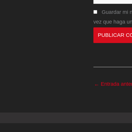
Guardar mi n
vez que haga un
←
Entrada anter