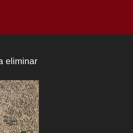
as
Top
Redes
Pauta
Privacy Policy
a eliminar