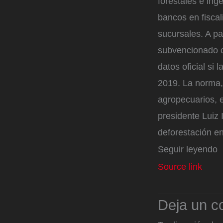
forestales e ing
bancos en fiscal
sucursales. A par
subvencionado c
datos oficial si 
2019. La norma,
agropecuarios, 
presidente Luiz 
deforestación e
Seguir leyendo
Source link
Deja un c