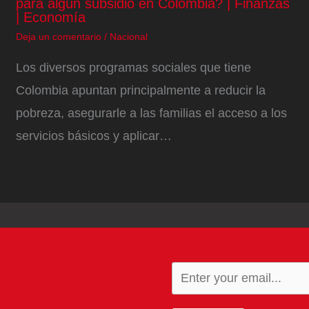
para algún subsidio en Colombia? | Finanzas
| Economía
Deja un comentario
/
Nacional
Los diversos programas sociales que tiene
Colombia apuntan principalmente a reducir la
pobreza, asegurarle a las familias el acceso a los
servicios básicos y aplicar…