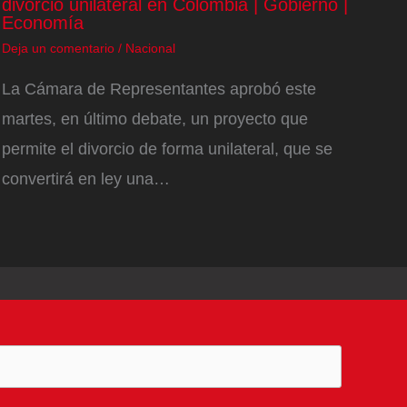
divorcio unilateral en Colombia | Gobierno |
Economía
Deja un comentario
/
Nacional
La Cámara de Representantes aprobó este
martes, en último debate, un proyecto que
permite el divorcio de forma unilateral, que se
convertirá en ley una…