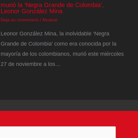
murió la ‘Negra Grande de Colombia’,
Leonor González Mina
Deja un comentario
/
Musical
Leonor González Mina, la inolvidable ‘Negra
Grande de Colombia’ como era conocida por la
mayoría de los colombianos, murió este miércoles
27 de noviembre a los…