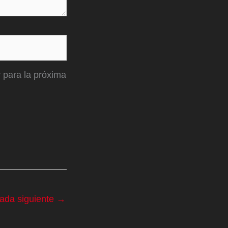
 para la próxima
rada siguiente
→