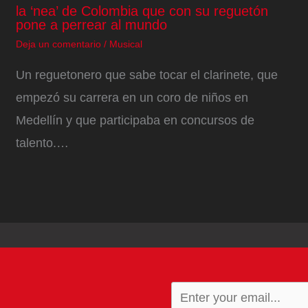
la ‘nea’ de Colombia que con su reguetón
pone a perrear al mundo
Deja un comentario
/
Musical
Un reguetonero que sabe tocar el clarinete, que
empezó su carrera en un coro de niños en
Medellín y que participaba en concursos de
talento.…