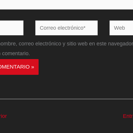
Correo
Web
electrónico*
ombre, correo electrónico y sitio web en este navegador
 comentario.
ior
Ent