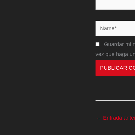
Name*
Guardar mi n
vez que haga un
←
Entrada anter