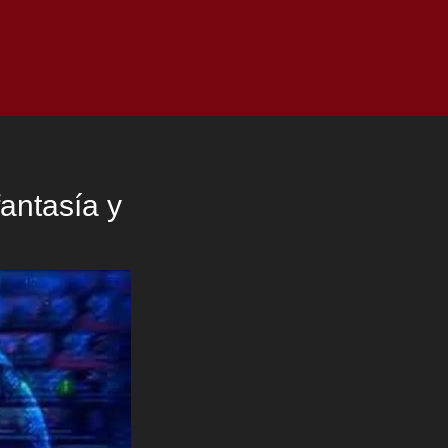
as
Top
Redes
Pauta
Privacy Policy
antasía y