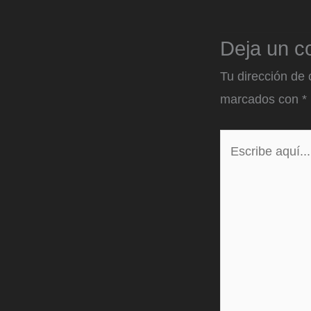
Deja un c
Tu dirección de 
marcados con
*
Escribe
aquí...