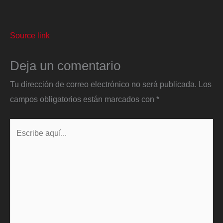
Source link
Deja un comentario
Tu dirección de correo electrónico no será publicada.
Los
campos obligatorios están marcados con
*
Escribe
aquí...