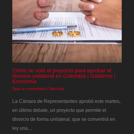
Cómo se votó el proyecto para aprobar el
divorcio unilateral en Colombia | Gobierno |
Economía
Deja un comentario
/
Nacional
La Cámara de Representantes aprobó este martes,
en último debate, un proyecto que permite el
divorcio de forma unilateral, que se convertirá en
ley una…