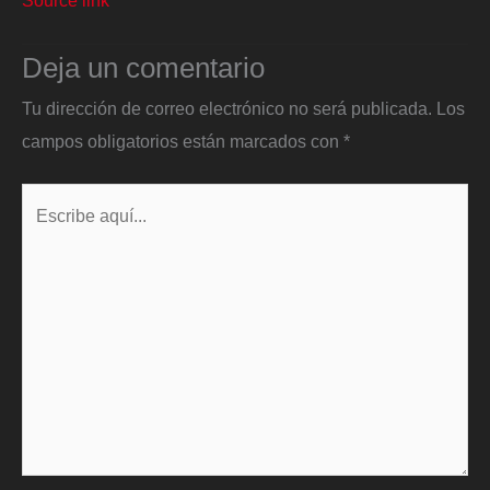
Source link
Deja un comentario
Tu dirección de correo electrónico no será publicada.
Los
campos obligatorios están marcados con
*
Escribe
aquí...