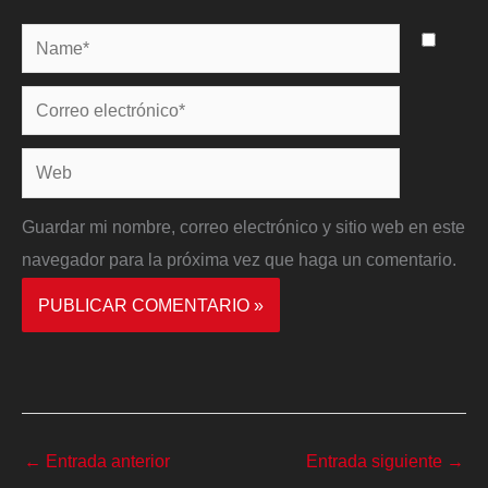
Name*
Correo
electrónico*
Web
Guardar mi nombre, correo electrónico y sitio web en este
navegador para la próxima vez que haga un comentario.
←
Entrada anterior
Entrada siguiente
→