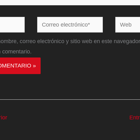
Correo
Web
electrónico*
ombre, correo electrónico y sitio web en este navegador
 comentario.
ior
Ent