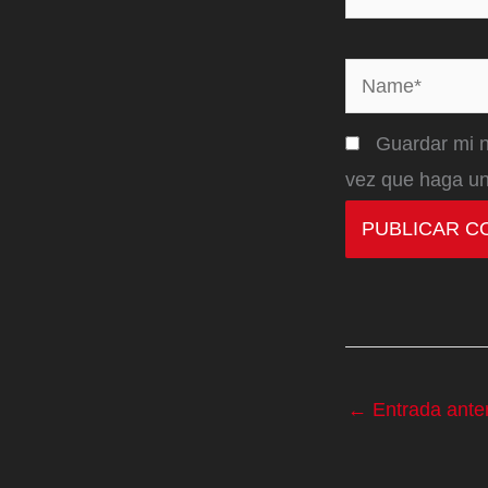
Name*
Guardar mi n
vez que haga un
←
Entrada anter