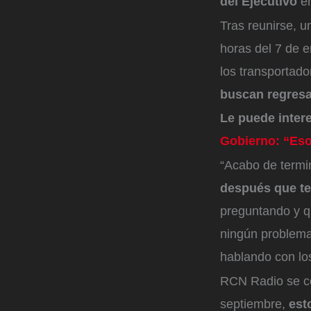
del Ejecutivo
en
Tras reunirse, u
horas del 7 de e
los transportado
buscan regres
Le puede inter
Gobierno: “Eso 
“Acabo de termin
después que te
preguntando y qu
ningún problema
hablando con los
RCN Radio se co
septiembre,
est