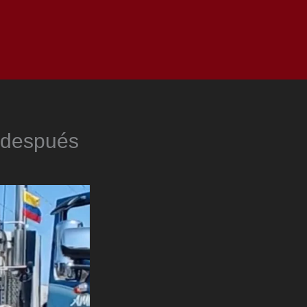
as
Top
Redes
Pauta
Privacy Policy
 después