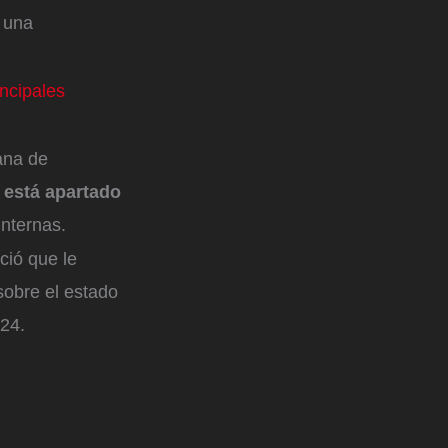
 una
incipales
ana de
 está apartado
nternas.
ció que le
sobre el estado
024.