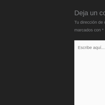
Deja un c
Tu dirección de 
marcados con
*
Escribe
aquí...