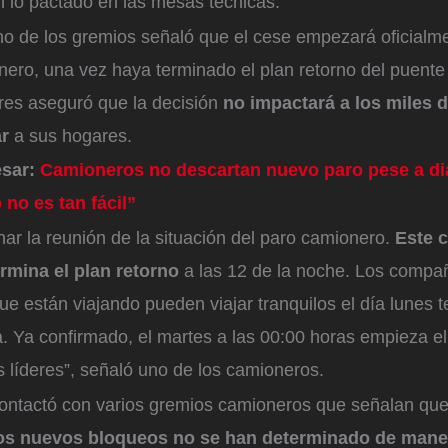
 lo pactado en las mesas técnicas.
no de los gremios señaló que el cese empezará oficialme
nero, una vez haya terminado el plan retorno del puente
res aseguró que la decisión
no impactará a los miles d
ar
a sus hogares.
esar:
Camioneros no descartan nuevo paro pese a di
no es tan fácil”
ar la reunión de la situación del paro camionero.
Este 
rmina el plan retorno
a las 12 de la noche. Los compa
e están viajando pueden viajar tranquilos el día lunes 
. Ya confirmado, el martes a las 00:00 horas empieza e
 líderes”, señaló uno de los camioneros.
ntactó con varios gremios camioneros que señalan que,
os nuevos bloqueos no se han determinado de mane