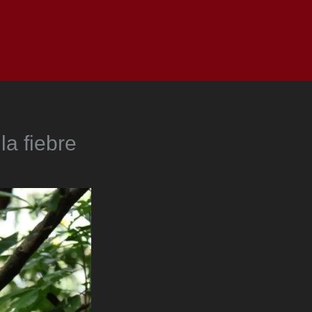
as
Top
Redes
Pauta
Privacy Policy
a fiebre