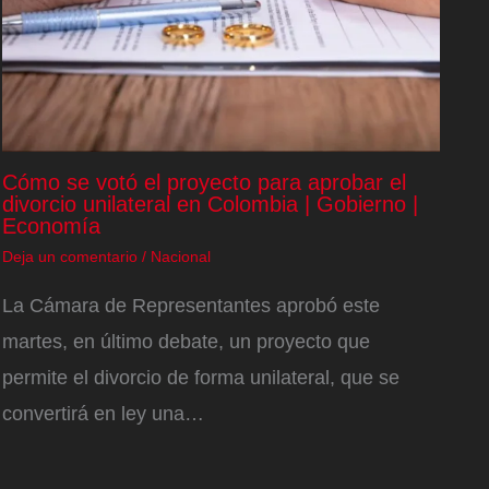
Cómo se votó el proyecto para aprobar el
divorcio unilateral en Colombia | Gobierno |
Economía
Deja un comentario
/
Nacional
La Cámara de Representantes aprobó este
martes, en último debate, un proyecto que
permite el divorcio de forma unilateral, que se
convertirá en ley una…