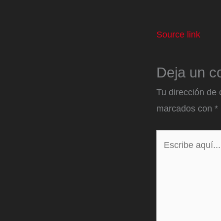
Source link
Deja un c
Tu dirección de 
marcados con
*
Escribe
aquí...