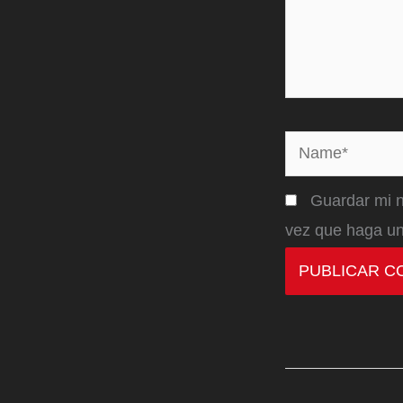
Name*
Guardar mi n
vez que haga un