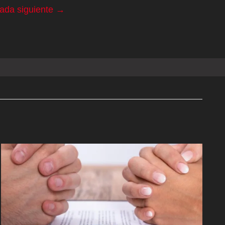
rada siguiente
→