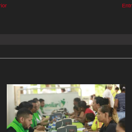
ior
Ent