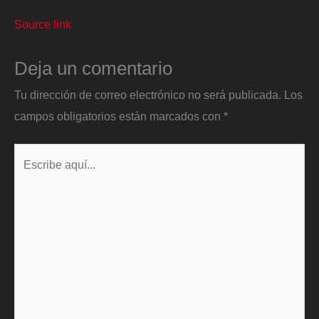
Source link
Deja un comentario
Tu dirección de correo electrónico no será publicada.
Los
campos obligatorios están marcados con
*
Escribe
aquí...