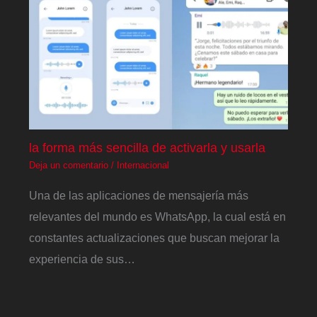
la forma más sencilla de activarla y usarla
Deja un comentario
/
Internacional
Una de las aplicaciones de mensajería más
relevantes del mundo es WhatsApp, la cual está en
constantes actualizaciones que buscan mejorar la
experiencia de sus…