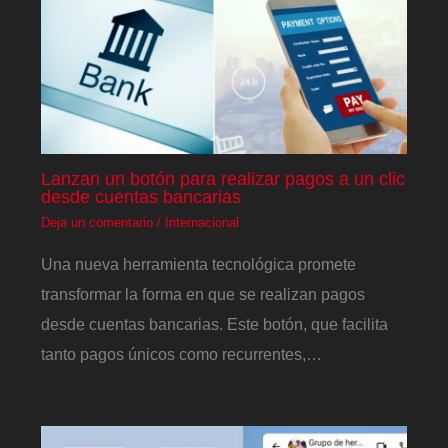
Lanzan un botón para realizar pagos a un clic
desde cuentas bancarias
Deja un comentario
/
Internacional
Una nueva herramienta tecnológica promete
transformar la forma en que se realizan pagos
desde cuentas bancarias. Este botón, que facilita
tanto pagos únicos como recurrentes,…