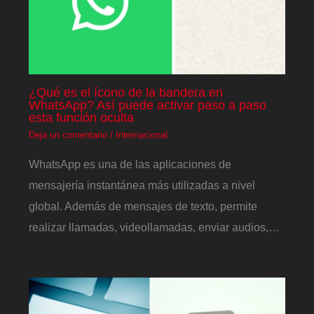
¿Qué es el ícono de la bandera en
WhatsApp? Así puede activar paso a paso
esta función oculta
Deja un comentario
/
Internacional
WhatsApp es una de las aplicaciones de
mensajería instantánea más utilizadas a nivel
global. Además de mensajes de texto, permite
realizar llamadas, videollamadas, enviar audios,…