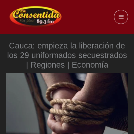
Ir
al
MAI
contenido
ME
Cauca: empieza la liberación de
los 29 uniformados secuestrados
| Regiones | Economía