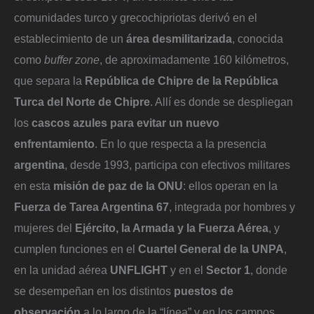
comunidades turco y grecochipriotas derivó en el
establecimiento de un
área desmilitarizada
, conocida
como
buffer zone
, de aproximadamente 160 kilómetros,
que separa la
República de Chipre de la República
Turca del Norte de Chipre
. Allí es donde se despliegan
los
cascos azules para evitar un nuevo
enfrentamiento
. En lo que respecta a la presencia
argentina
, desde 1993, participa con efectivos militares
en esta
misión de paz de la ONU
: ellos operan en la
Fuerza de Tarea Argentina 67
, integrada por hombres y
mujeres del
Ejército, la Armada y la Fuerza Aérea
, y
cumplen funciones en el
Cuartel General de la UNPA
,
en la unidad aérea
UNFLIGHT
y en el
Sector 1
, donde
se desempeñan en los distintos
puestos de
observación
a lo largo de la “línea” y en los campos