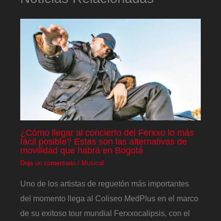
¿Cómo llegar al concierto del Ferxxo lo más
fácil posible? Estas son las alternativas de
movilidad que habrá en Bogotá
Deja un comentario
/
Musical
Uno de los artistas de reguetón más importantes
del momento llega al Coliseo MedPlus en el marco
de su exitoso tour mundial Ferxxocalipsis, con el