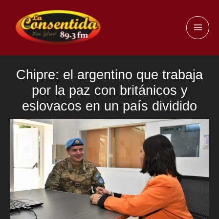
Ir
al
MAI
contenido
ME
Chipre: el argentino que trabaja
por la paz con británicos y
eslovacos en un país dividido